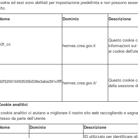
ookie ed essi sono abilitati per impostazione predefinita e non possono essere d
ito.
Nome
Dominio
Descrizione
Questo cookie c
n3t_cc
hermes.crea.gov.it
informazioni su
ai cookie dell'ut
Questo cookie co
92f52001bf93535b538e3aba391cffff
hermes.crea.gov.it/
della sessione de
ookie analitici
 cookie analitici ci aiutano a migliorare il nostro sito web raccogliendo e segna
tesso da parte dell’utente.
Nome
Dominio
Descrizione
ID utilizzato per identificare gli