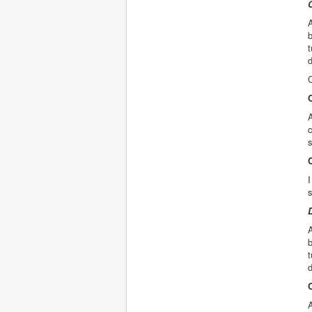
A
b
t
d
C
A
c
s
C
I
s
A
b
t
d
A